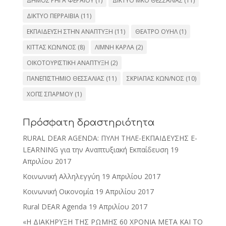
ΔΗΜΟΣ ΡΗΓΑ ΦΕΡΑΙΟΥ
(1)
ΔΙΚΤΥΟ ΜΚΟ ΘΕΣΣΑΛΙΑΣ
(11)
ΔΙΚΤΥΟ ΠΕΡΡΑΙΒΙΑ
(11)
ΕΚΠΑΙΔΕΥΣΗ ΣΤΗΝ ΑΝΑΠΤΥΞΗ
(11)
ΘΕΑΤΡΟ ΟΥΗΛ
(1)
ΚΙΤΤΑΣ ΚΩΝ/ΝΟΣ
(8)
ΛΙΜΝΗ ΚΑΡΛΑ
(2)
ΟΙΚΟΤΟΥΡΙΣΤΙΚΗ ΑΝΑΠΤΥΞΗ
(2)
ΠΑΝΕΠΙΣΤΗΜΙΟ ΘΕΣΣΑΛΙΑΣ
(11)
ΣΚΡΙΑΠΑΣ ΚΩΝ/ΝΟΣ
(10)
ΧΟΠΣ ΣΠΑΡΜΟΥ
(1)
Πρόσφατη δραστηριότητα
RURAL DEAR AGENDA: ΠΥΛΗ ΤΗΛΕ-ΕΚΠΑΙΔΕΥΣΗΣ E-
LEARNING για την Αναπτυξιακή Εκπαίδευση
19
Απριλίου 2017
Κοινωνική Αλληλεγγύη
19 Απριλίου 2017
Κοινωνική Οικονομία
19 Απριλίου 2017
Rural DEAR Agenda
19 Απριλίου 2017
«Η ΔΙΑΚΗΡΥΞΗ ΤΗΣ ΡΩΜΗΣ 60 ΧΡΟΝΙΑ ΜΕΤΑ ΚΑΙ ΤΟ