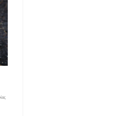
φίας
ν