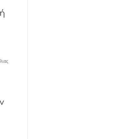
ή
λιας
ν