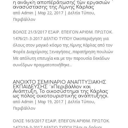
η ανάγκη αποπεράτωσης των εργασιών
ανασύστασης της Λίμνης Κάρλας
από
Admin
|
Μαρ 22, 2017
|
Δελτία Τύπου
,
Περιβάλλον
ΒΟΛΟΣ 21/3/2017 ΕΞΑΙΡ. ΕΠΕΙΓΟΝ ΑΡΙΘΜ. ΠΡΩΤΟΚ.
1476/21-3-2017 ΔΕΛΤΙΟ ΤΥΠΟΥ Οικοπεριήγηση για
όλους στον μαγικό κόσμο της Λίμνης Κάρλας από τον
Φορέα Διαχείρισης Ξεναγήσεις ,παρατήρηση πουλιών
Με απόλυτη επιτυχία και με την παρουσία δεκάδων
συνέδρων πραγματοποιήθηκε...
ΑΝΟΙΧΤΟ ΣΕΜΙΝΑΡΙΟ ΑΝΑΠΤΥΞΙΑΚΗΣ
ΕΚΠΑΙΔΕΥΣΗΣ ¨»Περιβάλλον και
Ανάπτυξη, Το οικοσύστημα της Κάρλας
ως πόλος οικοτουριστικής ανάπτυξης».
από
Admin
|
Μαρ 19, 2017
|
Δελτία Τύπου
,
Περιβάλλον
ΟΛΟΣ 16/3/2017 ΕΞΑΙΡ. ΕΠΕΙΓΟΝ ΑΡΙΘΜ. ΠΡΩΤΟΚ.
1472/16-3-2017 ΔΕΛΤΙΟ ΤΥΠΟΥ Όλοι οι δρόμοι