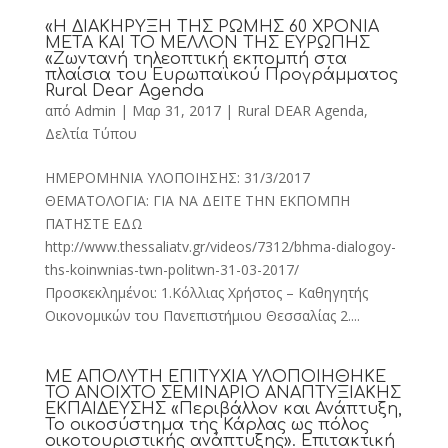
«Η ΔΙΑΚΗΡΥΞΗ ΤΗΣ ΡΩΜΗΣ 60 ΧΡΟΝΙΑ
ΜΕΤΑ ΚΑΙ ΤΟ ΜΕΛΛΟΝ ΤΗΣ ΕΥΡΩΠΗΣ
«Ζωντανή τηλεοπτική εκπομπή στα
πλαίσια του Ευρωπαϊκού Προγράμματος
Rural Dear Agenda
από
Admin
|
Μαρ 31, 2017
|
Rural DEAR Agenda
,
Δελτία Τύπου
ΗΜΕΡΟΜΗΝΙΑ ΥΛΟΠΟΙΗΣΗΣ: 31/3/2017
ΘΕΜΑΤΟΛΟΓΙΑ: ΓΙΑ ΝΑ ΔΕΙΤΕ ΤΗΝ ΕΚΠΟΜΠΗ
ΠΑΤΗΣΤΕ ΕΔΩ
http://www.thessaliatv.gr/videos/7312/bhma-dialogoy-
ths-koinwnias-twn-politwn-31-03-2017/
Προσκεκλημένοι: 1.Κόλλιας Χρήστος – Καθηγητής
Οικονομικών του Πανεπιστήμιου Θεσσαλίας 2....
ΜΕ ΑΠΟΛΥΤΗ ΕΠΙΤΥΧΙΑ ΥΛΟΠΟΙΗΘΗΚΕ
ΤΟ ΑΝΟΙΧΤΟ ΣΕΜΙΝΑΡΙΟ ΑΝΑΠΤΥΞΙΑΚΗΣ
ΕΚΠΑΙΔΕΥΣΗΣ «Περιβάλλον και Ανάπτυξη,
Το οικοσύστημα της Κάρλας ως πόλος
οικοτουριστικής ανάπτυξης». Επιτακτική