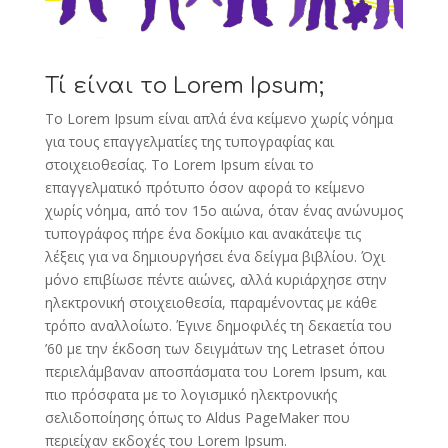
Τί είναι το Lorem Ipsum;
Το Lorem Ipsum είναι απλά ένα κείμενο χωρίς νόημα
για τους επαγγελματίες της τυπογραφίας και
στοιχειοθεσίας. Το Lorem Ipsum είναι το
επαγγελματικό πρότυπο όσον αφορά το κείμενο
χωρίς νόημα, από τον 15ο αιώνα, όταν ένας ανώνυμος
τυπογράφος πήρε ένα δοκίμιο και ανακάτεψε τις
λέξεις για να δημιουργήσει ένα δείγμα βιβλίου. Όχι
μόνο επιβίωσε πέντε αιώνες, αλλά κυριάρχησε στην
ηλεκτρονική στοιχειοθεσία, παραμένοντας με κάθε
τρόπο αναλλοίωτο. Έγινε δημοφιλές τη δεκαετία του
’60 με την έκδοση των δειγμάτων της Letraset όπου
περιελάμβαναν αποσπάσματα του Lorem Ipsum, και
πιο πρόσφατα με το λογισμικό ηλεκτρονικής
σελιδοποίησης όπως το Aldus PageMaker που
περιείχαν εκδοχές του Lorem Ipsum.